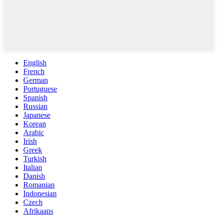
English
French
German
Portuguese
Spanish
Russian
Japanese
Korean
Arabic
Irish
Greek
Turkish
Italian
Danish
Romanian
Indonesian
Czech
Afrikaans