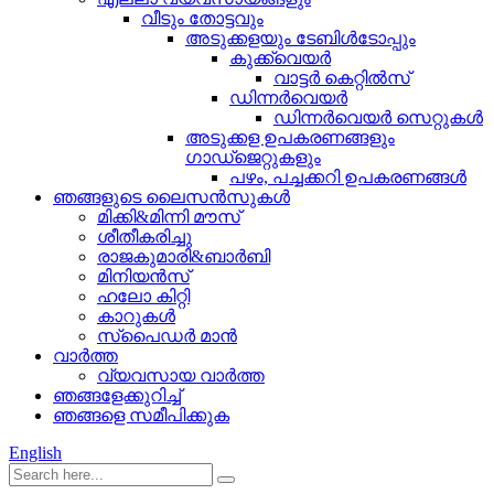
വീടും തോട്ടവും
അടുക്കളയും ടേബിൾടോപ്പും
കുക്ക്വെയർ
വാട്ടർ കെറ്റിൽസ്
ഡിന്നർവെയർ
ഡിന്നർവെയർ സെറ്റുകൾ
അടുക്കള ഉപകരണങ്ങളും
ഗാഡ്‌ജെറ്റുകളും
പഴം, പച്ചക്കറി ഉപകരണങ്ങൾ
ഞങ്ങളുടെ ലൈസൻസുകൾ
മിക്കി&മിന്നി മൗസ്
ശീതീകരിച്ചു
രാജകുമാരി&ബാർബി
മിനിയൻസ്
ഹലോ കിറ്റി
കാറുകൾ
സ്പൈഡർ മാൻ
വാർത്ത
വ്യവസായ വാർത്ത
ഞങ്ങളേക്കുറിച്ച്
ഞങ്ങളെ സമീപിക്കുക
English